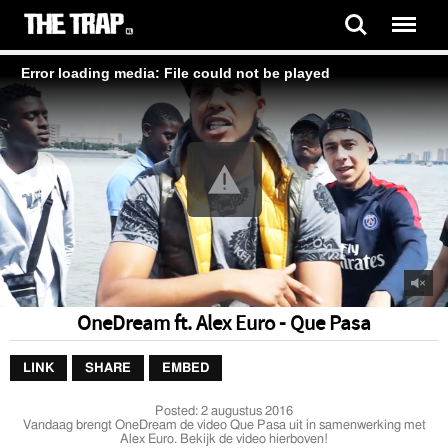
Error loading media: File could not be played
OneDream ft. Alex Euro - Que Pasa
LINK
SHARE
EMBED
Posted:
2 augustus 2016
Vandaag brengt OneDream de video Que Pasa uit in samenwerking met
Alex Euro. Bekijk de video hierboven!