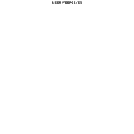
MEER WEERGEVEN
Contact:
Quardinmusic@gmail.com
Volg ons op Instagram:
OnedreamOD_
Huncho18x
Alexeuro_
Video geschoten door: Selfmadevideos