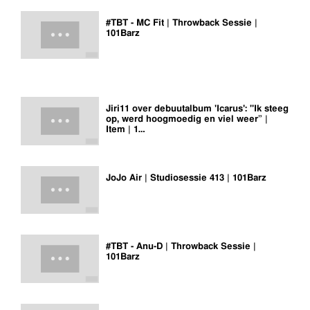
#TBT - MC Fit | Throwback Sessie |
101Barz
Jiri11 over debuutalbum 'Icarus': "Ik steeg
op, werd hoogmoedig en viel weer” |
Item | 1…
JoJo Air | Studiosessie 413 | 101Barz
#TBT - Anu-D | Throwback Sessie |
101Barz