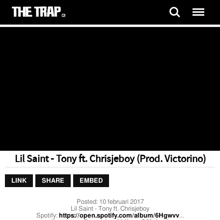
Lil Saint - Tony ft. Chrisjeboy (Prod. Victorino)
LINK
SHARE
EMBED
Posted:
10 februari 2017
Lil Saint - Tony ft. Chrisjeboy
Spotify:
https://open.spotify.com/album/6Hgwvv
...