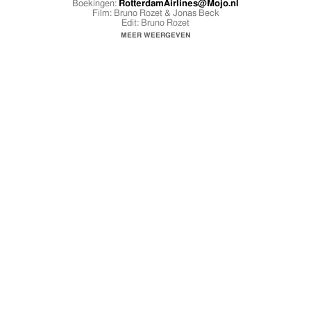
Boekingen:
RotterdamAirlines@Mojo.nl
Film: Bruno Rozet & Jonas Beck
Edit: Bruno Rozet
A Framez Productions video
MEER WEERGEVEN