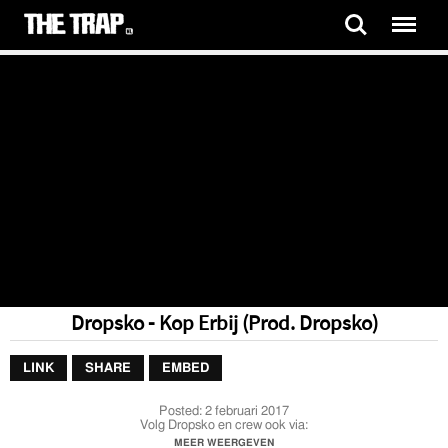
Dropsko - Kop Erbij (Prod. Dropsko)
LINK
SHARE
EMBED
Posted:
2 februari 2017
Volg Dropsko en crew ook via:
MEER WEERGEVEN