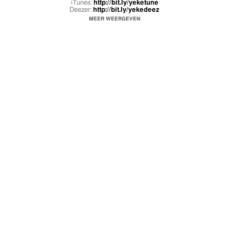
iTunes:
http://bit.ly/yeketune
Deezer:
http://bit.ly/yekedeez
Apple Music:
http://bit.ly/yekeapp
MEER WEERGEVEN