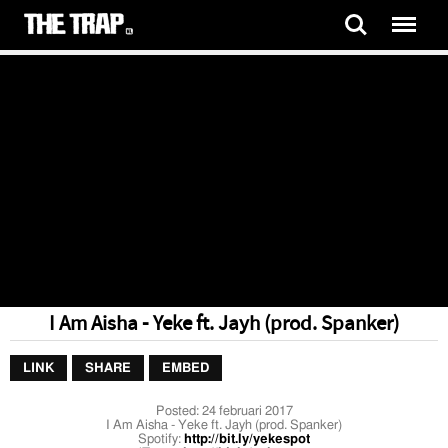
I Am Aisha - Yeke ft. Jayh (prod. Spanker)
LINK
SHARE
EMBED
Posted:
24 februari 2017
I Am Aisha - Yeke ft. Jayh (prod. Spanker)
Spotify:
http://bit.ly/yekespot