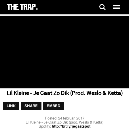
Lil Kleine - Je Gaat Zo Dik (Prod. Weslo & Ketta)
LINK
SHARE
EMBED
Posted:
24 februari 2017
Lil Kleine - Je Gaat Zo Dik (prod. Weslo & Ketta)
Spotify:
http://bit.ly/jegaatspot