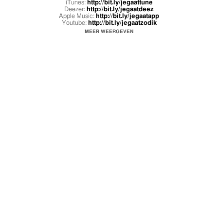
iTunes:
http://bit.ly/jegaattune
Deezer:
http://bit.ly/jegaatdeez
Apple Music:
http://bit.ly/jegaatapp
Youtube:
http://bit.ly/jegaatzodik
MEER WEERGEVEN
Video door Elias Brugs
http://instagram.com/eliasbrugs
Animaties door Gert Jan Naber
Download Lil Kleine's Emoji App:
https://itunes.apple.com/nl/app/lil-k
...