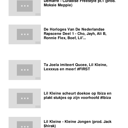
Demarre - Curadise Freestyle pt.1 (prod.
Moksie Meppie)
De Horloges Van De Nederlandse
Rapscene Deel 1 - Cho, Jayh, Ali B,
Ronnie Flex, Boef, Lil'…
Ta Joela imiteert Qucee, Lil Kleine,
Lexxxus en meer! #FIRST
Lil Kleine scheurt doekoe op Ibiza en
plakt stukjes op zijn voorhoofd #Ibiza
Lil Kleine - Kleine Jongen (prod. Jack
$hirak)