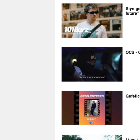
Styn ge
future”
OCS - 
Gefelic
Lijpe -