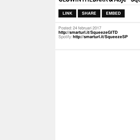
LINK
SHARE
EMBED
Posted:
24 februari 2017
http://smarturl.it/SqueezeGITD
Spotify:
http://smarturl.it/SqueezeSP
GLOWINTHEDARK & Adje - Squeeze
Adje
http://facebook.adjedonnie.com
http://instagram.adjedonnie.com
http://booking.adjedonnie.com
http://management.adjedonnie.com
GLOWINTHEDARK
https://www.instagram.com/glowinthedark
https://www.facebook.com/DJSGLOWINT
Video by 50MM Clips.