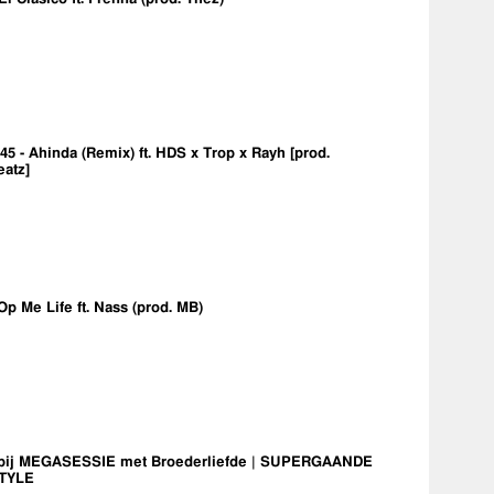
5 - Ahinda (Remix) ft. HDS x Trop x Rayh [prod.
eatz]
Op Me Life ft. Nass (prod. MB)
bij MEGASESSIE met Broederliefde | SUPERGAANDE
TYLE