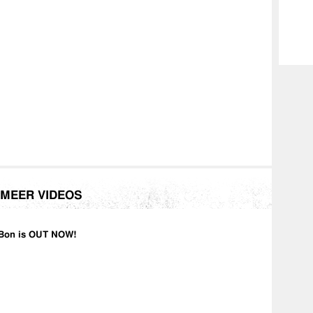
k, Soufianne Moussouli.
MEER VIDEOS
Bon is OUT NOW!