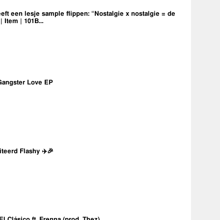
eft een lesje sample flippen: “Nostalgie x nostalgie = de
 | Item | 101B…
Gangster Love EP
iteerd Flashy ✈️🎉
 El Clásico ft. Frenna (prod. Thez)