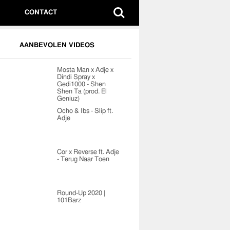
CONTACT
AANBEVOLEN VIDEOS
Mosta Man x Adje x
Dindi Spray x
Gedi1000 - Shen
Shen Ta (prod. El
Geniuz)
Ocho & Ibs - Slip ft.
Adje
Cor x Reverse ft. Adje
- Terug Naar Toen
Round-Up 2020 |
101Barz