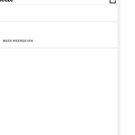
MEER WEERGEVEN
_
HE
...