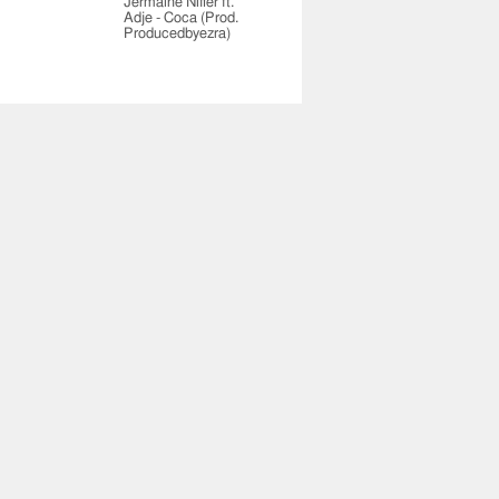
Jermaine Niffer ft.
Adje - Coca (Prod.
Producedbyezra)