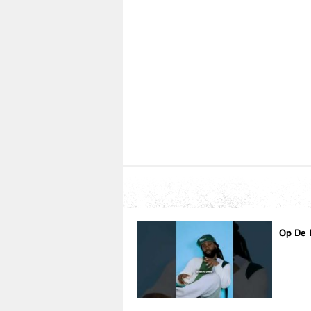
Cast: François Liwenga-Ehumbu, Rik Langbroe
Op De 