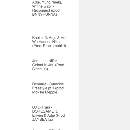
Adje, Yung Nnelg,
Winne & sor -
Reconnect (prod.
BNNYHUNNA)
Knaller ft. Adje & Hef -
We Hadden Niks
(Prod. Problemchild)
Jermaine Niffer -
Geloof In Jou (Prod.
Since 96)
Demarre - Curadise
Freestyle pt.1 (prod.
Moksie Meppie)
DJ D-Train -
DOPEGAME ft.
Elliven & Adje (Prod
JAYBEATZ)