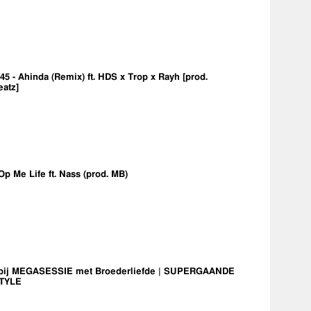
5 - Ahinda (Remix) ft. HDS x Trop x Rayh [prod.
eatz]
Op Me Life ft. Nass (prod. MB)
bij MEGASESSIE met Broederliefde | SUPERGAANDE
TYLE