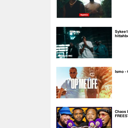
Sykee14
hittahb
Ismo - 
Chaos 
FREES