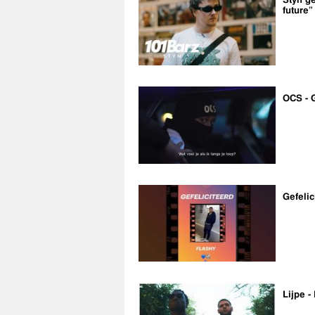
Styn ge
future”
OCS - 
Gefelic
Lijpe -