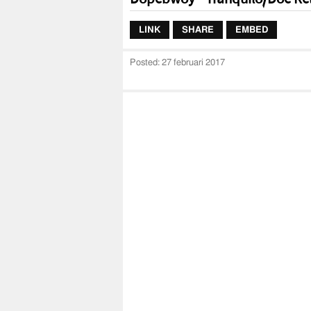
LINK
SHARE
EMBED
Posted:
27 februari 2017
Bekijk de 'Tranquilo/Doe Relax' teaser van D