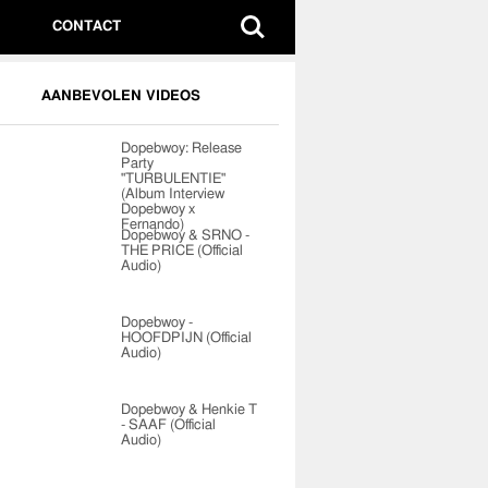
CONTACT
AANBEVOLEN VIDEOS
Dopebwoy: Release
Party
"TURBULENTIE"
(Album Interview
Dopebwoy x
Fernando)
Dopebwoy & SRNO -
THE PRICE (Official
Audio)
Dopebwoy -
HOOFDPIJN (Official
Audio)
Dopebwoy & Henkie T
- SAAF (Official
Audio)