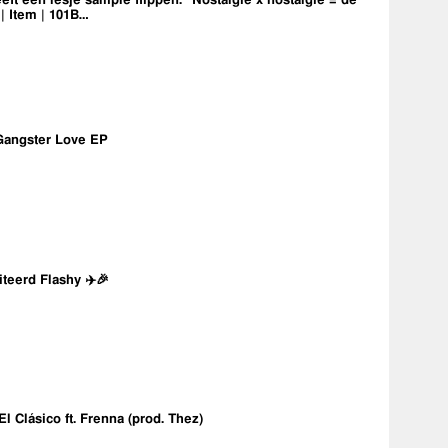
eft een lesje sample flippen: “Nostalgie x nostalgie = de
 | Item | 101B…
Gangster Love EP
iteerd Flashy ✈️🎉
 El Clásico ft. Frenna (prod. Thez)