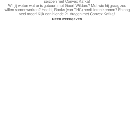
seizoen met Convex Kafka!
Wil jij weten wat er is gebeurt met Geert Wilders? Met wie hij graag zou
willen samenwerken? Hoe hij Rocks (van THC) heeft leren kennen? En nog
veel meer! Kijk dan hier de 21 Vragen met Convex Kafka!
MEER WEERGEVEN
https://www.facebook.com/kafkaconvex/
https://twitter.com/Convex_Kafka
https://www.instagram.com/convex_kafka/