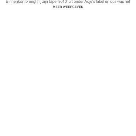
Binnenkort brengt hij zijn tape '9010' uit onder Adje's label en dus was het
hoog tijd voor een solosessie van Blake.
MEER WEERGEVEN