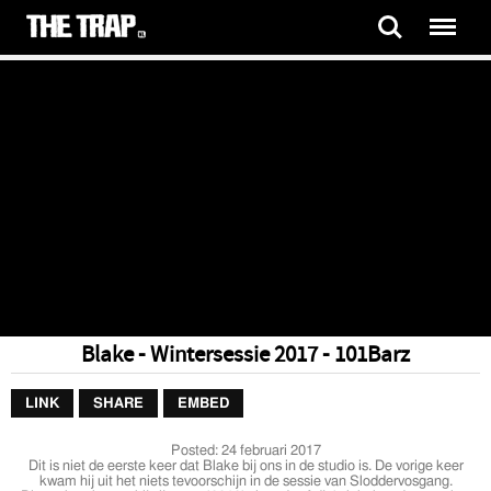
Blake - Wintersessie 2017 - 101Barz
LINK
SHARE
EMBED
Posted:
24 februari 2017
Dit is niet de eerste keer dat Blake bij ons in de studio is. De vorige keer
kwam hij uit het niets tevoorschijn in de sessie van Sloddervosgang.