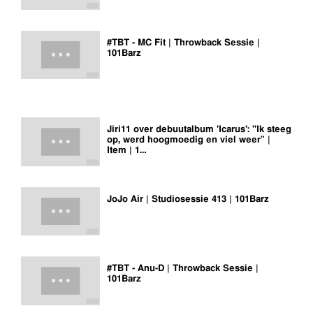
#TBT - MC Fit | Throwback Sessie |
101Barz
Jiri11 over debuutalbum 'Icarus': "Ik steeg
op, werd hoogmoedig en viel weer” |
Item | 1…
JoJo Air | Studiosessie 413 | 101Barz
#TBT - Anu-D | Throwback Sessie |
101Barz