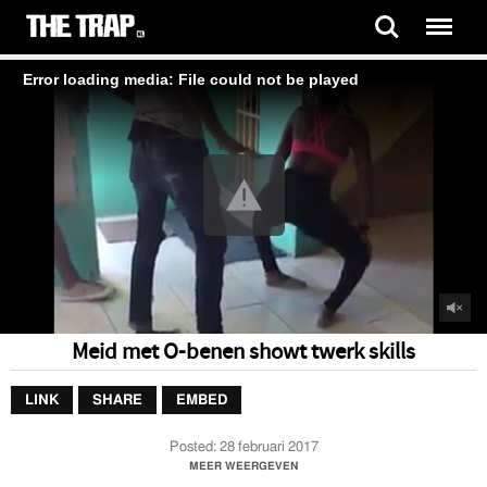
Error loading media: File could not be played
Meid met O-benen showt twerk skills
LINK
SHARE
EMBED
Posted:
28 februari 2017
Meid met O-benen showt twerk skills
MEER WEERGEVEN