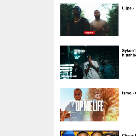
Lijpe -
Sykee14
hittahb
Ismo - 
Chaos 