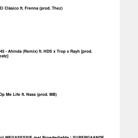
 El Clásico ft. Frenna (prod. Thez)
5 - Ahinda (Remix) ft. HDS x Trop x Rayh [prod.
eatz]
Op Me Life ft. Nass (prod. MB)
bij MEGASESSIE met Broederliefde | SUPERGAANDE