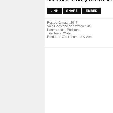
LINK
SHARE
EMBED
Posted:
2 maart 2017
Volg Redstone en crew ook via:
Naam artiest: Redstone
Titel track: 2Nite
Producer: C'est l'homme & Ash
Clip bedacht door/regie: Redstone
Clipmaker: Dani Lopez/Lil-D Studios
Social media:
Redstone: @Official_redstone
Producer: @Cestlhomme
Clipmaker: @lildstudios