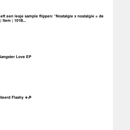
eft een lesje sample flippen: “Nostalgie x nostalgie = de
 | Item | 101B…
Gangster Love EP
iteerd Flashy ✈️🎉