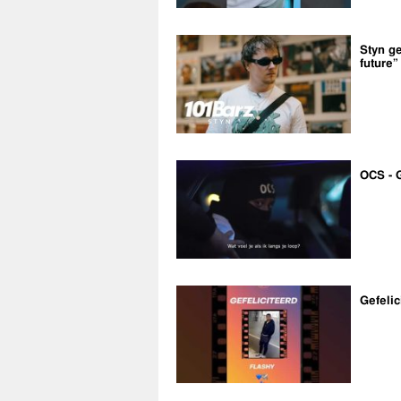
Styn ge
future”
OCS - 
Gefelic