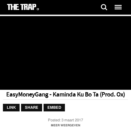
EasyMoneyGang - Kaminda Ku Bo Ta (Prod. Ox)
LINK
SHARE
EMBED
Posted:
3 maart 2017
#RIPBECHOLIZE
MEER WEERGEVEN