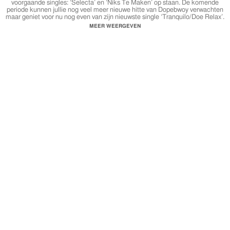
voorgaande singles: ‘Selecta’ en ‘Niks Te Maken’ op staan. De komende
periode kunnen jullie nog veel meer nieuwe hitte van Dopebwoy verwachten
maar geniet voor nu nog even van zijn nieuwste single ‘Tranquilo/Doe Relax’.
MEER WEERGEVEN
✔ De single ‘Tranquilo/Doe relax’ is vanaf nu op alle onderstaande kanalen
te beluisteren:
★ Youtube:
http://bit.ly/doerelaxtube
♪ Spotify:
http://bit.ly/doerelaxspotify
♪ iTunes:
http://bit.ly/doerelaxapple
♪ Deezer:
http://bit.ly/doerelaxdeezer
♪ Google Play:
http://bit.ly/doerelaxgoogle