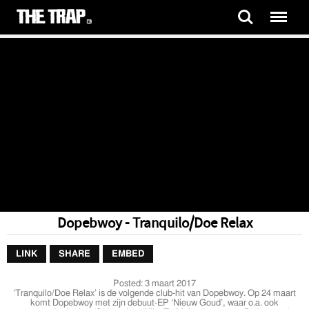
Dopebwoy - Tranquilo/Doe Relax
LINK
SHARE
EMBED
Posted:
3 maart 2017
‘Tranquilo/Doe Relax’ is de volgende club-hit van Dopebwoy. Op 24 maart
komt Dopebwoy met zijn debuut-EP ‘Nieuw Goud’, waar o.a. ook