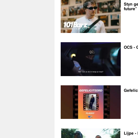
Styn ge
future”
OCS - 
Gefelic
Lijpe -