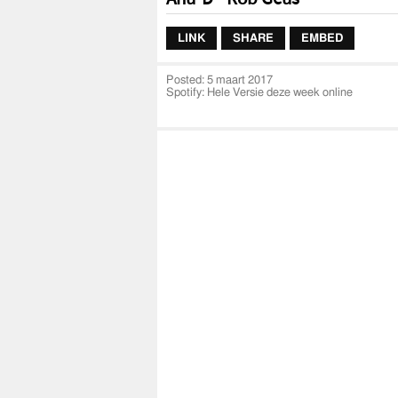
LINK
SHARE
EMBED
Posted:
5 maart 2017
Spotify: Hele Versie deze week online
Follow Anu-D op Social Media:
Instagram: anudnl
Facebook: anudnl
Snapchat: anudofficial
Twitter: anudofficial