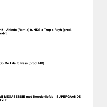
5 - Ahinda (Remix) ft. HDS x Trop x Rayh [prod.
eatz]
Op Me Life ft. Nass (prod. MB)
bij MEGASESSIE met Broederliefde | SUPERGAANDE
TYLE