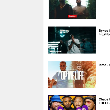
Sykee14
hittahb
Ismo - 
Chaos 
FREES