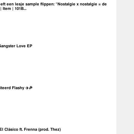
eft een lesje sample flippen: “Nostalgie x nostalgie = de
 | Item | 101B…
Gangster Love EP
iteerd Flashy ✈️🎉
 El Clásico ft. Frenna (prod. Thez)