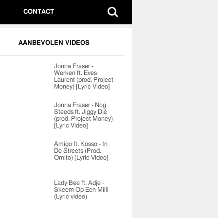
CONTACT
AANBEVOLEN VIDEOS
Jonna Fraser -
Werken ft. Eves
Laurent (prod. Project
Money) [Lyric Video]
Jonna Fraser - Nog
Steeds ft. Jiggy Djé
(prod. Project Money)
[Lyric Video]
Amigo ft. Kosso - In
De Streets (Prod.
Omito) [Lyric Video]
Lady Bee ft. Adje -
Skeem Op Een Milli
(Lyric video)