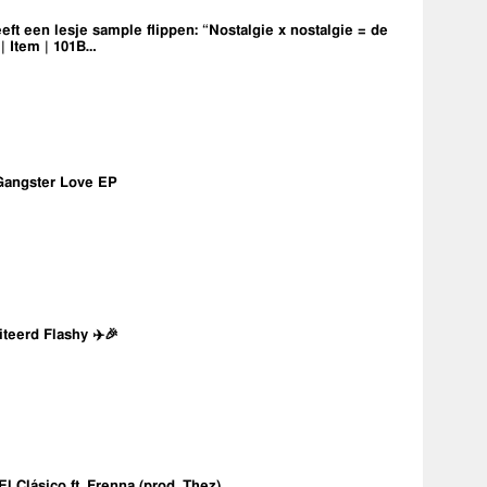
eft een lesje sample flippen: “Nostalgie x nostalgie = de
 | Item | 101B…
Gangster Love EP
iteerd Flashy ✈️🎉
 El Clásico ft. Frenna (prod. Thez)