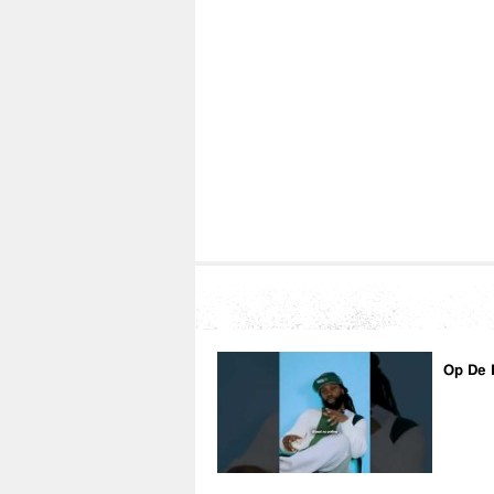
Miggs de Bruijn
https://www.facebook.com/miggsdebruijn
https://www.twitter.com/miggsdebruijn
https://www.instagram.com/miggsdebruij
SNAPCHAT: miggsdebruno
CONTACT
miggsdebruijninfo@gmail.com
http://www.miggsdebruijn.nl
Op De 