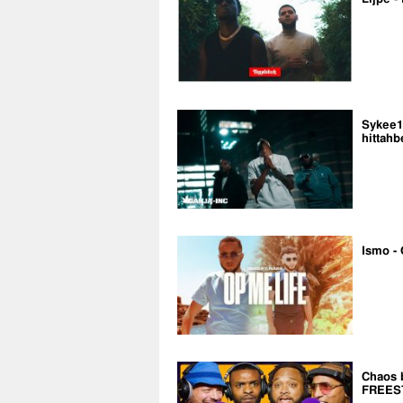
Sykee14
hittahb
Ismo - 
Chaos 
FREES