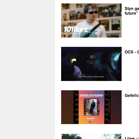
Styn ge
future”
OCS - 
Gefelic
Lijpe -