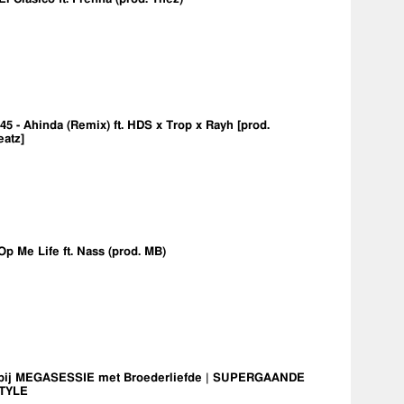
5 - Ahinda (Remix) ft. HDS x Trop x Rayh [prod.
eatz]
Op Me Life ft. Nass (prod. MB)
bij MEGASESSIE met Broederliefde | SUPERGAANDE
TYLE