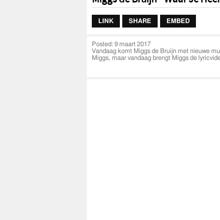
LINK
SHARE
EMBED
Posted:
9 maart 2017
Vandaag komt Miggs de Bruijn met nieuwe muzi
Miggs, maar vandaag brengt Miggs de lyricvide
CREDITS
Muziek
Productie: Falcan
Mix & Mastering: Falcan
Video
Edit: Sequence Family
Camera: Sequence Family
SOCIAL MEDIA