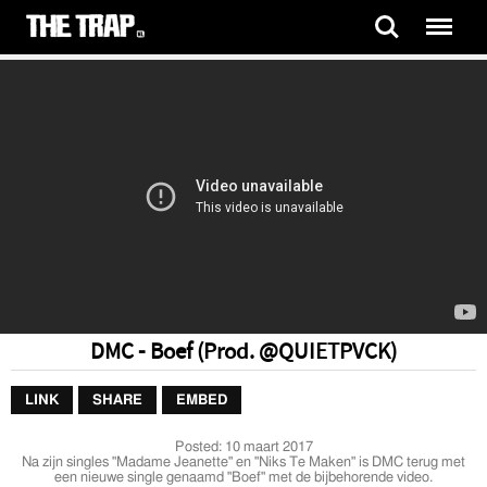
DMC - Boef (Prod. @QUIETPVCK)
LINK
SHARE
EMBED
Posted:
10 maart 2017
Na zijn singles "Madame Jeanette" en "Niks Te Maken" is DMC terug met
een nieuwe single genaamd "Boef" met de bijbehorende video.