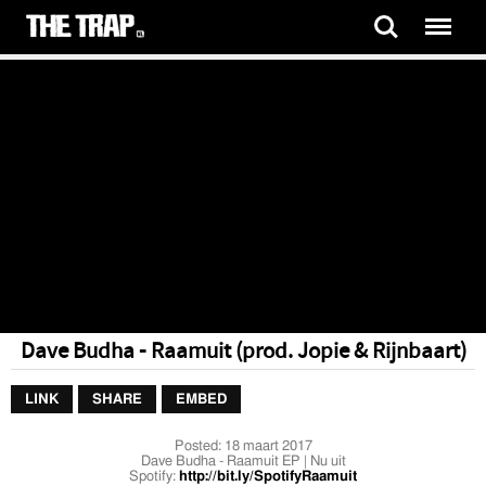
Dave Budha - Raamuit (prod. Jopie & Rijnbaart)
LINK
SHARE
EMBED
Posted:
18 maart 2017
Dave Budha - Raamuit EP | Nu uit
Spotify:
http://bit.ly/SpotifyRaamuit