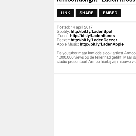
LINK
SHARE
EMBED
Posted:
14 april 2017
Spotify:
http://bit.ly/LadenSpot
iTunes:
http://bit.ly/LadenItunes
Deezer:
http://bit.ly/LadenDeezer
Apple Music:
http://bit.ly/LadenApple
De youtuber maar inmiddels ook artiest Armoowa
1.000.000 views op de teller had getikt. Maar d
studio presenteert Armoo hierbij zijn nieuwe vi
De rapper is te boeken via:
Booking@armoowa
elk feest. Dus voor een volle tent boek Armoow
Video & production by: Majstrovideo
https://
Mixed & Mastered by: Paul Laffree
Audio engineer: LevyPro
Armoowasright:
Armoowasright bookings:
Booking@armoowas
Armoowasright youtube:
http://bit.ly/Abon
Armoowasright Instagram:
https://www.inst
Justice Toch:
Youtube:
https://www.youtube.com/user/ju
Instagram:
http://www.instagram.com/Just
Aryan Parsa: