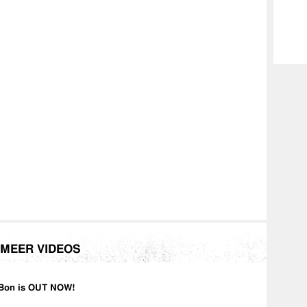
yanparsachannel
nparsa
.nl
ent.nl
MEER VIDEOS
Bon is OUT NOW!