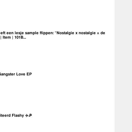
eft een lesje sample flippen: “Nostalgie x nostalgie = de
 | Item | 101B…
Gangster Love EP
iteerd Flashy ✈️🎉