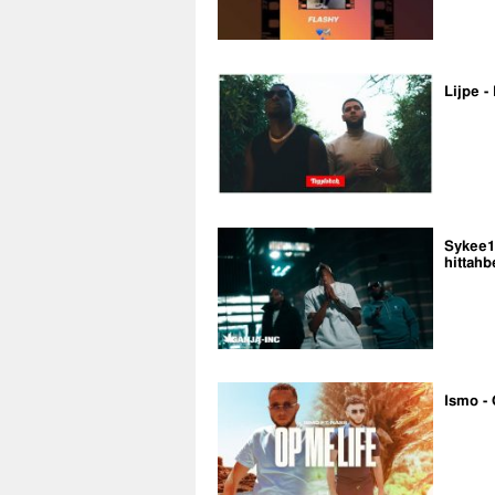
Lijpe -
Sykee14
hittahb
Ismo - 