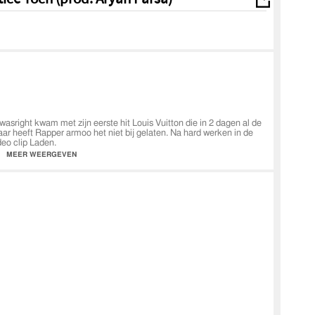
sright kwam met zijn eerste hit Louis Vuitton die in 2 dagen al de
aar heeft Rapper armoo het niet bij gelaten. Na hard werken in de
deo clip Laden.
sright.nl
en is met zijn grote publiek & passie een aanwinst voor
MEER WEERGEVEN
asright via:
booking@armoowasright.nl
www.majstrovideo.com
right.nl
neerArmoowasright
agram.com/armoowasright/
stic399
iceToch