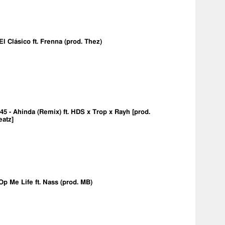
 El Clásico ft. Frenna (prod. Thez)
5 - Ahinda (Remix) ft. HDS x Trop x Rayh [prod.
eatz]
Op Me Life ft. Nass (prod. MB)