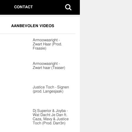
CONTACT
AANBEVOLEN VIDEOS
Armoowasright -
Zwart Haar (Prod.
Fraasie)
Armoowasright -
Zwart haar (Teaser)
Justice Toch - Signen
(prod. Langesjaak)
Dj Superior & Joyba -
Wat Dacht Je Dan ft.
Caza, Mavy & Justice
Toch (Prod. Darr3n)