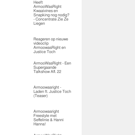
Heeft
ArmooWasRight
Kwaaivines en
Snapking nog nodig?
- Concentrate Zie Ze
Liegen
Reageren op nieuwe
videoclip
ArmoowasRight en
Justice Toch
ArmooWasRight - Een
Supergaande
Talkshow Afl. 22
Armoowasright -
Laden ft. Justice Toch
(Teaser)
Armoowasright
Freestyle met
Seffelinie & Hanni
Hanna!