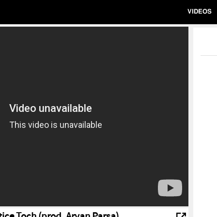
VIDEOS
tice Toch (prod. Aryan Parsa)