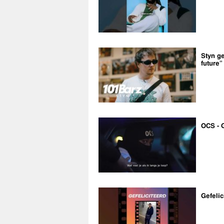
Styn ge
future”
OCS - 
Gefelic