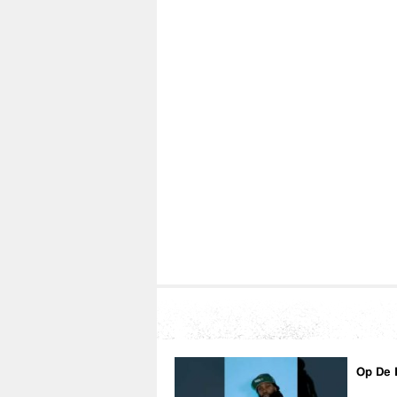
youtube:
http://www.youtube.com/user/Ar
Instagram:
http://www.instagram.com/Arya
Special Thanks to:
De SteenBock Villa:
http://www.desteenbock
EC-RENT (BMW I8 verhuur):
https://www.ec-r
Op De 