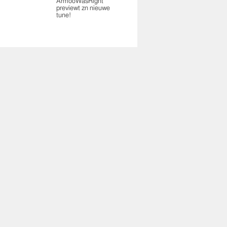
ArmooWasRight
previewt zn nieuwe
tune!