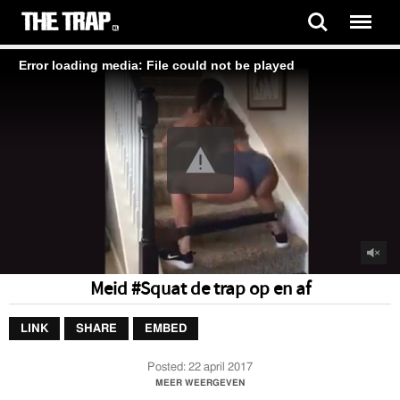
Error loading media: File could not be played
Meid #Squat de trap op en af
LINK
SHARE
EMBED
Posted:
22 april 2017
Meid #Squat de trap op en af
MEER WEERGEVEN