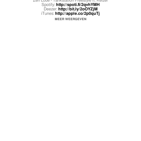
Zen Loué - Tankstation Freestyle ft. Keizer
Spotify:
http://spoti.fi/2qvhYMH
Deezer:
http://bit.ly/2oOYZjM
iTunes:
http://apple.co/2p0quTj
MEER WEERGEVEN
CREDITS
Muziek
Productie: Esko
Mix & Mastering: Esko en Paul Laffree
Video
Productie: Berry Oost
SOCIAL MEDIA
Zen Loué
https://www.facebook.com/zenloue
https://www.twitter.com/zenloue
https://www.instagram.com/zenloue
Van Klasse
https://www.facebook.com/vanklasse
https://www.twitter.com/vanklasse
https://www.instagram.com/vanklasse
CONTACT
info@vanklasse.nl
http://www.vanklasse.nl/