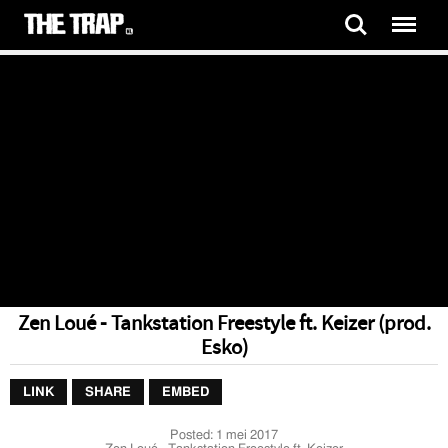
Zen Loué - Tankstation Freestyle ft. Keizer (prod.
Esko)
LINK
SHARE
EMBED
Posted:
1 mei 2017