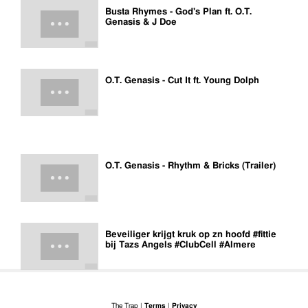
Busta Rhymes - God's Plan ft. O.T.
Genasis & J Doe
O.T. Genasis - Cut It ft. Young Dolph
O.T. Genasis - Rhythm & Bricks (Trailer)
Beveiliger krijgt kruk op zn hoofd #fittie
bij Tazs Angels #ClubCell #Almere
The Trap |
Terms
|
Privacy