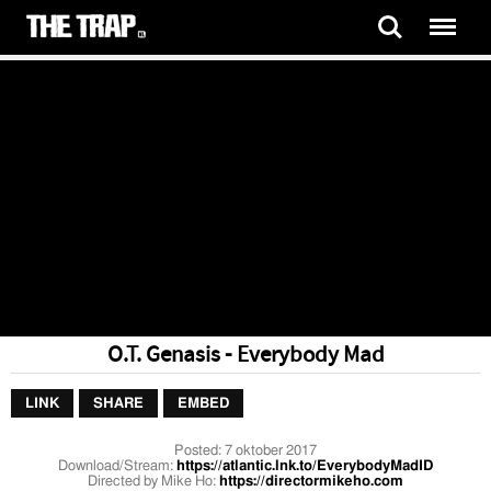
O.T. Genasis - Everybody Mad
LINK
SHARE
EMBED
Posted:
7 oktober 2017
Download/Stream:
https://atlantic.lnk.to/EverybodyMadID
Directed by Mike Ho:
https://directormikeho.com