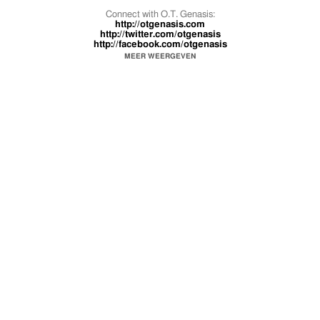
Connect with O.T. Genasis:
http://otgenasis.com
http://twitter.com/otgenasis
http://facebook.com/otgenasis
http://instagram.com/otgenasis
MEER WEERGEVEN
http://soundcloud.com/otgenasis