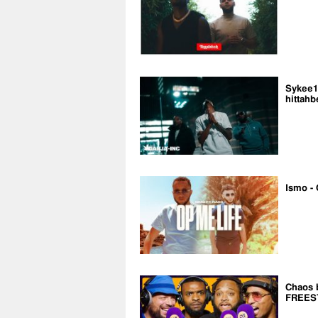
Sykee14
hittahb
Ismo - 
Chaos 
FREES