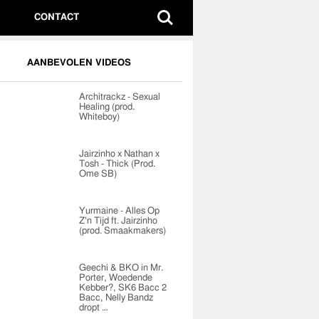
CONTACT
AANBEVOLEN VIDEOS
Architrackz - Sexual
Healing (prod.
Whiteboy)
Jairzinho x Nathan x
Tosh - Thick (Prod.
Ome SB)
Yurmaine - Alles Op
Z'n Tijd ft. Jairzinho
(prod. Smaakmakers)
Geechi & BKO in Mr.
Porter, Woedende
Kebber?, SK6 Bacc 2
Bacc, Nelly Bandz
dropt …