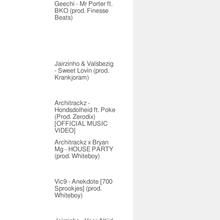
Geechi - Mr Porter ft.
BKO (prod. Finesse
Beats)
Jairzinho & Valsbezig
- Sweet Lovin (prod.
Krankjoram)
Architrackz -
Hondsdolheid ft. Poke
(Prod. Zerodix)
[OFFICIAL MUSIC
VIDEO]
Architrackz x Bryan
Mg - HOUSE PARTY
(prod. Whiteboy)
Vic9 - Anekdote [700
Sprookjes] (prod.
Whiteboy)