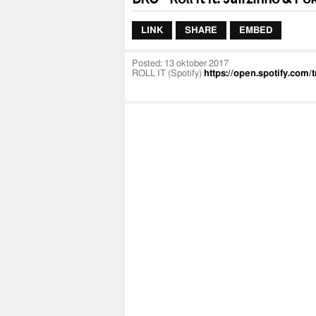
LINK
SHARE
EMBED
Posted:
13 oktober 2017
ROLL IT (Spotify)
https://open.spotify.co
Production company: Rotterdam Airlines
Video By Paperclips Media
Producer: Jasmijn Kater, Johnathan Tailor & 
Model: FlowerBomb Entertainment
Skaters: Yours Truly Entertainment
Met dank aan SkateFever & Get2Groove
BKO social media:
Instagram:
https://www.instagram.com/stre
Rotterdam Airlines online:
Website:
https://www.rotterdamairlines.co
Instagram:
https://www.instagram.com/Rot
Facebook:
https://www.facebook.com/Rott
Rotterdam Airlines Merchandise:
Website:
https://www.urbanhigh.nl/
Instagram:
https://www.instagram.com/urb