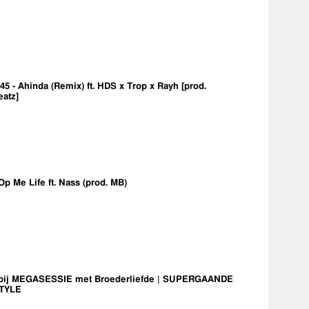
5 - Ahinda (Remix) ft. HDS x Trop x Rayh [prod.
eatz]
Op Me Life ft. Nass (prod. MB)
bij MEGASESSIE met Broederliefde | SUPERGAANDE
TYLE