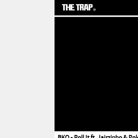
BKO - Roll It ft. Jairzinho & P