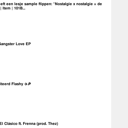
eft een lesje sample flippen: “Nostalgie x nostalgie = de
 | Item | 101B…
Gangster Love EP
iteerd Flashy ✈️🎉
 El Clásico ft. Frenna (prod. Thez)