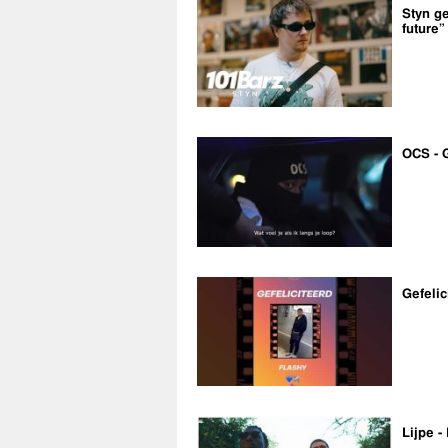
Styn ge
future”
OCS - 
Gefelic
Lijpe -