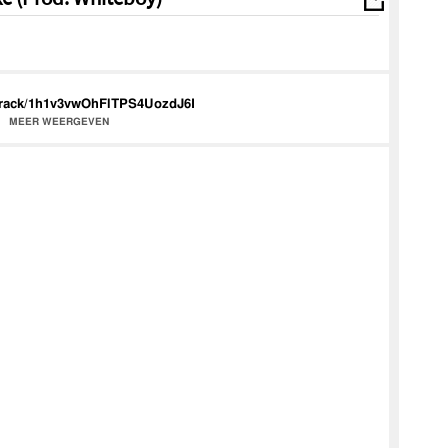
m/track/1h1v3vwOhFlTPS4UozdJ6I
MEER WEERGEVEN
Gary Oduro
tch_100k/
m/
terdamai
...
erdamAir
...
anhigh/